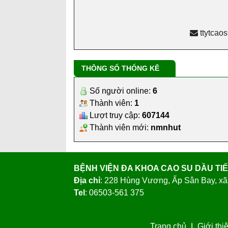
THÔNG SỐ THỐNG KÊ
Số người online:
6
Thành viên:
1
Lượt truy cập:
607144
Thành viên mới:
nmnhut
BỆNH VIỆN ĐA KHOA CAO SU DẦU TI
Địa chỉ
: 228 Hùng Vương, Ấp Sân Bay, xã
Tel
: 06503-561 375
Trang chủ
Giới thi