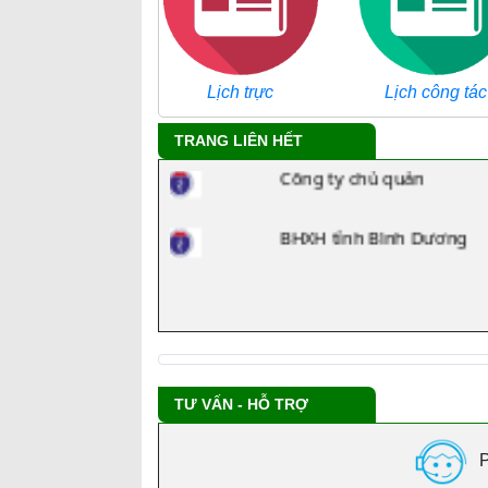
Tra cứu danh mục ICD
TRANG LIÊN HẾT
Công ty chủ quản
BHXH tỉnh Bình Dương
TƯ VẤN - HỖ TRỢ
P
ttytcao