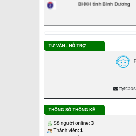
TƯ VẤN - HỖ TRỢ
P
ttytcao
THÔNG SỐ THỐNG KÊ
Số người online:
3
Thành viên:
1
Lượt truy cập:
606955
Thành viên mới:
nmnhut