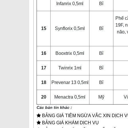
Infanrix 0,5ml
Bỉ
Phế cầ
19F, 
15
Synflorix 0,5ml
Bỉ
não, 
16
Booxtrix 0,5ml
Bỉ
17
Twinrix 1ml
Bỉ
18
Prevenar 13 0,5ml
Bỉ
20
Menactra 0,5ml
Mỹ
Vi
Các bản tin khác :
BẢNG GIÁ TIÊM NGỪA VẮC XIN DỊCH 
BẢNG GIÁ KHÁM DỊCH VỤ