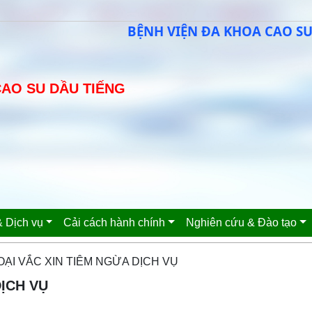
BỆNH VIỆN ĐA KHOA CAO SU DẦU 
CAO SU DẦU TIẾNG
 Dịch vụ
Cải cách hành chính
Nghiên cứu & Đào tạo
OẠI VẮC XIN TIÊM NGỪA DỊCH VỤ
DỊCH VỤ