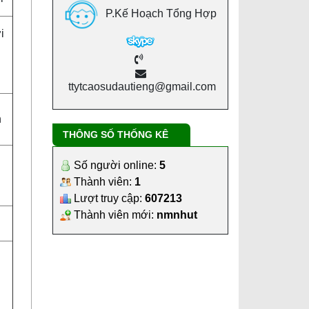
P.Kế Hoạch Tổng Hợp
i
ttytcaosudautieng@gmail.com
n
THÔNG SỐ THỐNG KÊ
Số người online:
5
Thành viên:
1
Lượt truy cập:
607213
Thành viên mới:
nmnhut