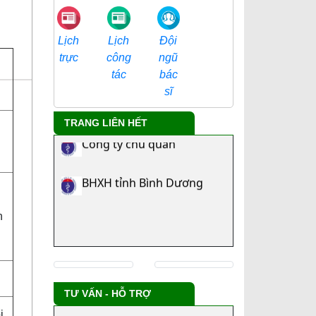
Đội
Lịch
Lịch
ngũ
trực
công
bác
tác
Tra cứu danh mục ICD
sĩ
TRANG LIÊN HẾT
Công ty chủ quản
BHXH tỉnh Bình Dương
n
TƯ VẤN - HỖ TRỢ
i