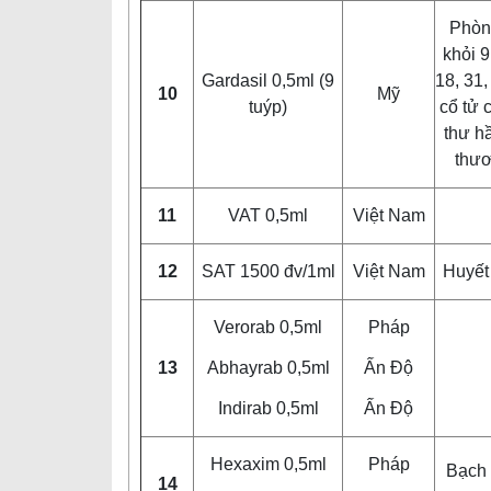
Phòn
khỏi 9
Gardasil 0,5ml (9
18, 31,
10
Mỹ
tuýp)
cổ tư
thư hầ
thươ
11
VAT 0,5ml
Việt Nam
12
SAT 1500 đv/1ml
Việt Nam
Huyết
Verorab 0,5ml
Pháp
13
Abhayrab 0,5ml
Ấn Độ
Indirab 0,5ml
Ấn Độ
Hexaxim 0,5ml
Pháp
Bạch 
14