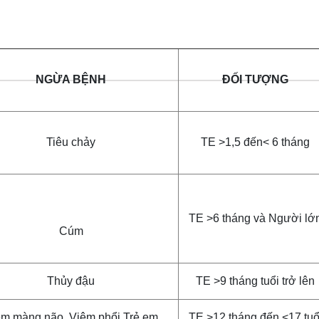
NGỪA BỆNH
ĐỐI TƯỢNG
Tiêu chảy
TE >1,5 đến< 6 tháng
TE >6 tháng và Người lớ
Cúm
Thủy đậu
TE >9 tháng tuổi trở lên
êm màng não, Viêm phổi Trẻ em
TE >12 tháng đến <17 tuổ