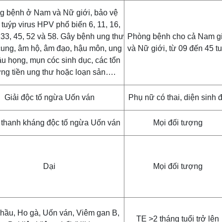
g bệnh ở Nam và Nữ giới, bảo vệ
 tuýp virus HPV phổ biến 6, 11, 16,
 33, 45, 52 và 58. Gây bệnh ung thư
Phòng bệnh cho cả Nam g
̉ cung, âm hộ, âm đạo, hậu môn, ung
và Nữ giới, từ 09 đến 45 tu
u họng, mụn cóc sinh dục, các tổn
ng tiền ung thư hoặc loạn sản….
Giải độc tố ngừa Uốn ván
Phụ nữ có thai, diện sinh 
 thanh kháng độc tố ngừa Uốn ván
Mọi đối tượng
Dại
Mọi đối tượng
hầu, Ho gà, Uốn ván, Viêm gan B,
TE >2 tháng tuổi trở lên