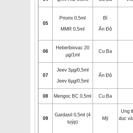
Priorix 0,5ml
Bỉ
05
MMR 0,5ml
Ấn Độ
Heberbiovac 20
06
Cu Ba
µg/1ml
Jeev 3µg/0,5ml
07
Ấn Độ
Jeev 6µg/0,5ml
08
Mengoc BC 0,5ml
Cu Ba
Ung t
Gardasil 0,5ml (4
09
Mỹ
dục và 
tuýp)