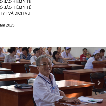
 BẢO HIỂM Y TẾ
 BẢO HIỂM Y TẾ
HYT VÀ DỊCH VỤ
năm 2025
Nex