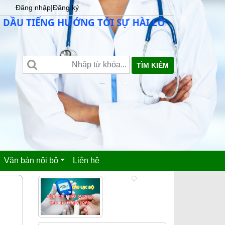
Đăng nhập
|
Đăng ký
TIẾNG HƯỚNG TỚI SỰ HÀI LÒNG CỦA NGƯỜI BỆ
TÌM KIẾM
Văn bản nội bộ
Liên hệ