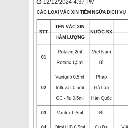
12/12/2024 4:37 PM
CÁC LOẠI VẮC XIN TIÊM NGỪA DỊCH VỤ
TÊN VĂC XIN
STT
NƯỚC SX
HÀM LƯỢNG
Rotavin 2ml
Việt Nam
01
Rotarix 1,5ml
Bỉ
Vaxigrip 0,5ml
Pháp
02
Influvac 0,5ml
Hà Lan
GC - flu 0,5ml
Hàn Quốc
03
Varilrix 0,5ml
Bỉ
04
Qimi HIB 0,5ml
Cu Ba
Vi