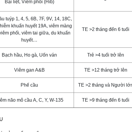
Bại liệt, Viêm phổi (Hib)
u tuýp 1, 4, 5, 6B, 7F, 9V, 14, 18C,
nhiễm khuẩn huyết 19A, viêm màng
TE >2 tháng đến 6 tuổi
viêm phổi, viêm tai giữa, du khuẩn
huyết…
Bạch hầu, Ho gà, Uốn ván
Trẻ >4 tuổi trở lên
Viêm gan A&B
TE >12 tháng trở lên
Phế cầu
TE >2 tháng và Người lớ
êm não mô cầu A, C, Y, W-135
TE >9 tháng đến 6 tuổi
VỤ