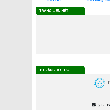
TRANG LIÊN HẾT
Tra cứu danh mục ICD
Công ty chủ quản
TƯ VẤN - HỖ TRỢ
BHXH tỉnh Bình Dương
P
ttytcao