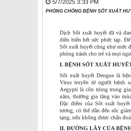
5/7/2025 3:33 PM
PHÒNG CHỐNG BỆNH SỐT XUẤT HU
Dịch
S
ốt xuất huyết đã và đa
diễn biến hết sức phức tạp. Đ
S
ốt xuất huyết cũng như mức đ
phòng tránh cho trẻ và mọi ngư
I. BỆNH SỐT XUẤT HUYẾT
Sốt xuất huyết Dengue là bệ
Virus truyền từ người bệnh 
Aegypti là côn trùng trung gi
năm, thường gia tăng vào mùa
Đặc điểm của
S
ốt xuất huyết
tương, có thể dẫn đến sốc giảm
tạng, nếu không được chẩn đoán
II. ĐƯỜNG LÂY CỦA BỆNH