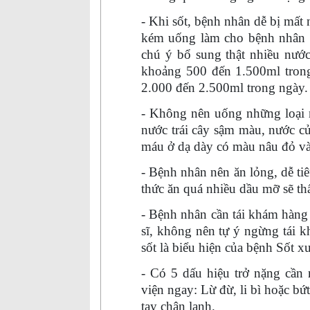
- Khi sốt, bệnh nhân dễ bị mất
kém uống làm cho bệnh nhân d
chú ý bổ sung thật nhiều nước
khoảng 500
đến
1.500ml trong
2.000
đến
2.500ml trong ngày.
- Không nên uống những loại 
nước trái cây sậm màu, nước củ
máu ở dạ dày có màu nâu đỏ và 
- Bệnh nhân nên ăn lỏng, dễ t
thức ăn quá nhiều dầu mỡ sẽ th
- Bệnh nhân cần tái khám hàng 
sĩ, không nên tự ý ngừng tái 
sốt là biểu hiện của bệnh
S
ốt x
- Có 5 dấu hiệu trở nặng cần
viện ngay: Lừ đừ, li bì hoặc bứ
tay chân lạnh.