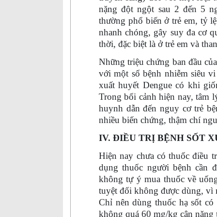
nặng đột ngột sau 2 đến 5 ng
thường phổ biến ở trẻ em, tỷ 
nhanh chóng, gây suy đa cơ qu
thời, đặc biệt là ở trẻ em và tha
Những triệu chứng ban đầu của
với một số bệnh nhiễm siêu vi
xuất huyết Dengue có khi giố
Trong bối cảnh hiện nay, tâm l
huynh dẫn đến nguy cơ trẻ bệ
nhiều biến chứng, thậm chí ng
IV. ĐIỀU TRỊ BỆNH SỐT 
Hiện nay chưa có thuốc điều t
dụng thuốc người bệnh cần đ
không tự ý mua thuốc về uống.
tuyệt đối không được dùng, vì 
Chỉ nên dùng thuốc hạ sốt có 
không quá 60 mg/kg cân nặng t