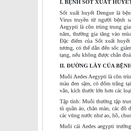
I. BỆNH SỐT XUẤT HUYẾT
Sốt xuất huyết Dengue là bệ
Virus truyền từ người bệnh 
Aegypti là côn trùng trung gi
năm, thường gia tăng vào mùa
Đặc điểm của
S
ốt xuất huyết
tương, có thể dẫn đến sốc giảm
tạng, nếu không được chẩn đoán
II. ĐƯỜNG LÂY CỦA BỆNH
Muỗi Aedes Aegypti là côn trù
màu đen sậm, có đốm trắng tại
vằn, kích thước lớn hơn các lo
Tập tính: Muỗi thường tập tru
tủ quần áo, chăn màn, các đồ d
các vũng nước như ao, hồ, chu
Muỗi cái Aedes aegypti trưởng