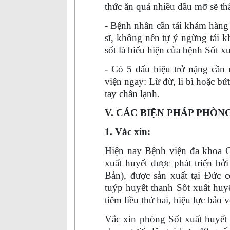
thức ăn quá nhiều dầu mỡ sẽ th
- Bệnh nhân cần tái khám hàng 
sĩ, không nên tự ý ngừng tái 
sốt là biểu hiện của bệnh
S
ốt x
- Có 5 dấu hiệu trở nặng cần
viện ngay: Lừ đừ, li bì hoặc bứ
tay chân lạnh.
V. CÁC BIỆN PHÁP PHÒN
1. Vắc xin:
Hiện nay Bệnh viện đa khoa 
xuất huyết được phát triển b
Bản), được sản xuất tại Đức 
tuýp huyết thanh Sốt xuất huy
tiêm liều thứ hai, hiệu lực bảo 
Vắc xin phòng Sốt xuất huyết