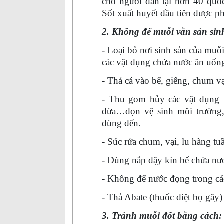
cho người dân tại hơn 40 quốc
Sốt xuất huyết đầu tiên được ph
2. Không để muỗi vằn sản sinh
- Loại bỏ nơi sinh sản của muỗi
các vật dụng chứa nước ăn uống
- Thả cá vào bể, giếng, chum vạ
- Thu gom hủy các vật dụng p
dừa…dọn vệ sinh môi trường,
dùng đến.
- Súc rửa chum, vại, lu hàng tu
- Dùng nắp đậy kín bể chứa nướ
- Không để nước đọng trong các
- Thả Abate (thuốc diệt bọ gây
3. Tránh muỗi đốt bằng cách: