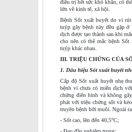
điều trị hết sức khó khăn, có th
lớn về kinh tế, xã hội.
Bệnh
S
ốt xuất huyết do vi rú
tuýp gây bệnh này đều gặp ở 
dịch được tạo thành sau khi mắc
cho nên có thể mắc bệnh Sốt 
tuýp khác nhau.
III. TRIỆU CHỨNG CỦA S
1. Dấu hiệu Sốt xuất huyết nh
Cấp độ Sốt xuất huyết nhẹ thư
bệnh vì chưa có miễn dịch với
chứng điển hình và không gâ
phát với triệu chứng sốt và ké
truyền bệnh bởi muỗi. Ngoài ra
o
- Sốt cao, lên đến 40,5
C;
- Đau đầu nghiêm trọng;