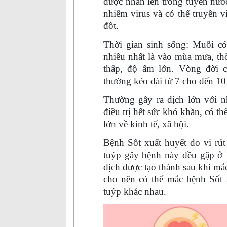
được nhân lên trong tuyến nướ
nhiễm virus và có thể truyền 
đốt.
Thời gian sinh sống: Muỗi có
nhiều nhất là vào mùa mưa, th
thấp, độ ẩm lớn. Vòng đời c
thường kéo dài từ 7 cho đến 10
Thường gây ra dịch lớn với n
điều trị hết sức khó khăn, có th
lớn về kinh tế, xã hội.
Bệnh
S
ốt xuất huyết do vi rú
tuýp gây bệnh này đều gặp ở 
dịch được tạo thành sau khi mắc
cho nên có thể mắc bệnh Sốt 
tuýp khác nhau.