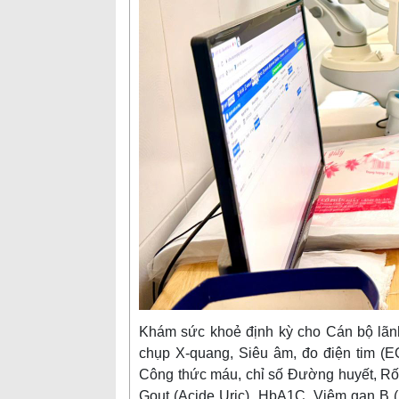
Khám sức khoẻ định kỳ cho Cán bộ lãnh
chụp X-quang, Siêu âm, đo điện tim (E
Công thức máu, chỉ số Đường huyết, Rố
Gout (Acide Uric), HbA1C, Viêm gan B 