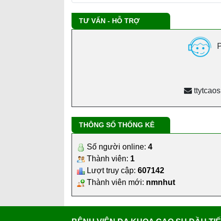
TƯ VẤN - HỖ TRỢ
P
ttytcao
THÔNG SỐ THỐNG KÊ
Số người online:
4
Thành viên:
1
Lượt truy cập:
607142