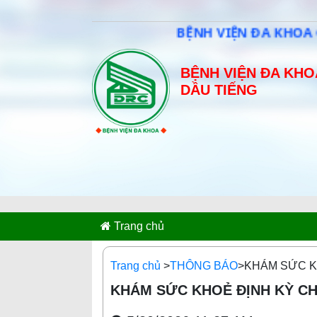
BỆNH VIỆN ĐA KHOA CAO SU D
BỆNH VIỆN ĐA KHO
DẦU TIẾNG
Trang chủ
Trang chủ
>
THÔNG BÁO
>KHÁM SỨC K
KHÁM SỨC KHOẺ ĐỊNH KỲ CH