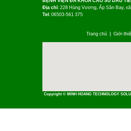
Thành viên mới:
nmnhut
BỆNH VIỆN ĐA KHOA CAO SU DẦU TI
Địa chỉ
: 228 Hùng Vương, Ấp Sân Bay, xã
Tel
: 06503-561 375
Trang chủ
Giới thi
Copyright © MINH HOANG TECHNOLOGY SOLU