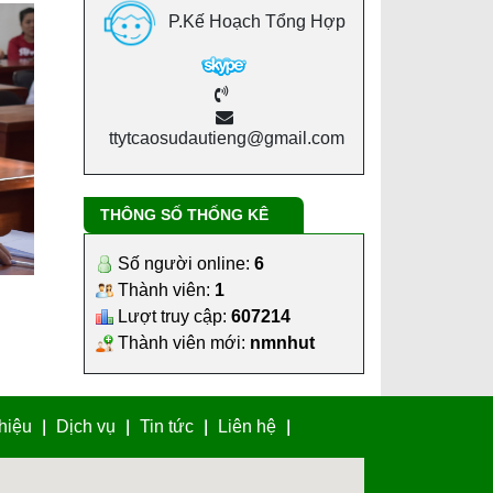
P.Kế Hoạch Tổng Hợp
ttytcaosudautieng@gmail.com
t
THÔNG SỐ THỐNG KÊ
Số người online:
6
Thành viên:
1
Lượt truy cập:
607214
Thành viên mới:
nmnhut
thiệu
Dịch vụ
Tin tức
Liên hệ