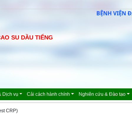
BỆNH VIỆN ĐA K
CAO SU DẦU TIẾNG
 Dịch vụ
Cải cách hành chính
Nghiên cứu & Đào tạo
est CRP)