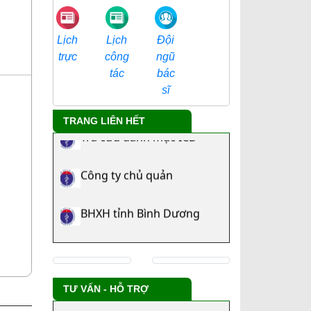
Đội
Lịch
Lịch
ngũ
trực
công
bác
tác
sĩ
TRANG LIÊN HẾT
Tra cứu danh mục ICD
Công ty chủ quản
BHXH tỉnh Bình Dương
TƯ VẤN - HỖ TRỢ