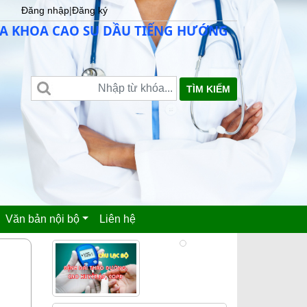
Đăng nhập
|
Đăng ký
HOA CAO SU DẦU TIẾNG HƯỚNG TỚI SỰ HÀI LÒ
TÌM KIẾM
Văn bản nội bộ
Liên hệ