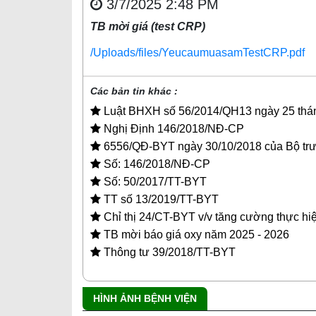
3/7/2025 2:48 PM
TB mời giá (test CRP)
/Uploads/files/YeucaumuasamTestCRP.pdf
Các bản tin khác :
Luật BHXH số 56/2014/QH13 ngày 25 thá
Nghị Định 146/2018/NĐ-CP
6556/QĐ-BYT ngày 30/10/2018 của Bộ trư
Số: 146/2018/NĐ-CP
Số: 50/2017/TT-BYT
TT số 13/2019/TT-BYT
Chỉ thị 24/CT-BYT v/v tăng cường thực hi
TB mời báo giá oxy năm 2025 - 2026
Thông tư 39/2018/TT-BYT
HÌNH ẢNH BỆNH VIỆN