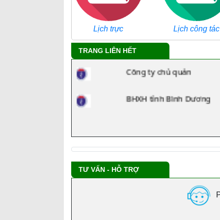
TRANG LIÊN HẾT
Công ty chủ quản
BHXH tỉnh Bình Dương
TƯ VẤN - HỖ TRỢ
P
ttytcao