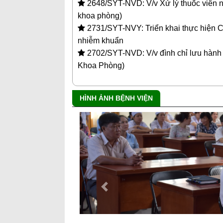
2648/SYT-NVD: V/v Xử lý thuốc viên 
khoa phòng)
2731/SYT-NVY: Triển khai thực hiện C
nhiễm khuẩn
2702/SYT-NVD: V/v đình chỉ lưu hành 
Khoa Phòng)
HÌNH ẢNH BỆNH VIỆN
Previous