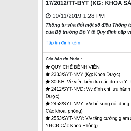
17/2012/TT-BYT (KG: KHOA 
10/11/2019 1:28 PM
Thông tư sửa đổi một số điều Thông t
của Bộ trưởng Bộ Y tế Quy định cấp v
Tập tin đính kèm
Các bản tin khác :
QUY CHẾ BỆNH VIỆN
2333/SYT-NVY (Kg: Khoa Dược)
30-KH: Về việc kiểm tra các đơn vị Y 
2412/SYT-NVD: V/v đình chỉ lưu hành 
Dược)
2453/SYT-NVY: V/v bổ sung nội dung 
Các khoa, phòng)
2553/SYT-NVY: V/v tăng cường giám sá
YHCĐ,Các Khoa Phòng)