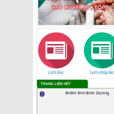
Tra cứu danh mục ICD
Lịch trực
Lịch công tác
Công ty chủ quản
TRANG LIÊN HẾT
BHXH tỉnh Bình Dương