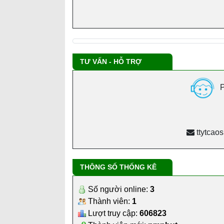
TƯ VẤN - HỖ TRỢ
P
ttytcao
THÔNG SỐ THỐNG KÊ
Số người online:
3
Thành viên:
1
Lượt truy cập:
606823
Thành viên mới:
nmnhut
BỆNH VIỆN ĐA KHOA CAO SU DẦU TI