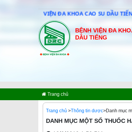
BỆNH VIỆN ĐA KHOA CAO SU DẦU TIẾNG 
BỆNH VIỆN ĐA KHO
DẦU TIẾNG
Trang chủ
Trang chủ
>
Thông tin dược
>Danh mục mộ
DANH MỤC MỘT SỐ THUỐC HẠ