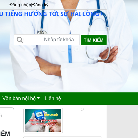
Đăng nhập
|
Đăng ký
IẾNG HƯỚNG TỚI SỰ HÀI LÒNG CỦA NGƯỜI BỆN
TÌM KIẾM
Văn bản nội bộ
Liên hệ
i
IÊM