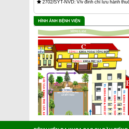
2702/SYT-NVD: V/v đình chỉ lưu hành thuố
HÌNH ẢNH BỆNH VIỆN
Previous
BỆNH VIỆN ĐA KHOA CAO SU DẦU TIẾNG
Địa chỉ
: 228 Hùng Vương, Ấp Sân Bay, xã Dầ
Minh