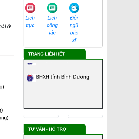
Đội
Lịch
Lịch
ngũ
trực
công
hải ở
bác
tác
Tra cứu danh mục ICD
sĩ
TRANG LIÊN HẾT
Công ty chủ quản
BHXH tỉnh Bình Dương
g)
g)
òng)
TƯ VẤN - HỖ TRỢ