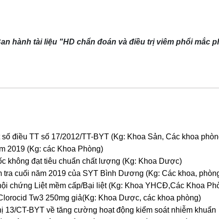
n hành tài liệu "HD chẩn đoán và điều trị viêm phổi mắc p
 số điều TT số 17/2012/TT-BYT (Kg: Khoa Sản, Các khoa phòn
năm 2019 (Kg: các Khoa Phòng)
c không đạt tiêu chuẩn chất lượng (Kg: Khoa Dược)
 tra cuối năm 2019 của SYT Bình Dương (Kg: Các khoa, phòn
ội chứng Liệt mềm cấp/Bại liệt (Kg: Khoa YHCĐ,Các Khoa Ph
Clorocid Tw3 250mg giả(Kg: Khoa Dược, các khoa phòng)
hị 13/CT-BYT về tăng cường hoạt động kiểm soát nhiễm khuẩn