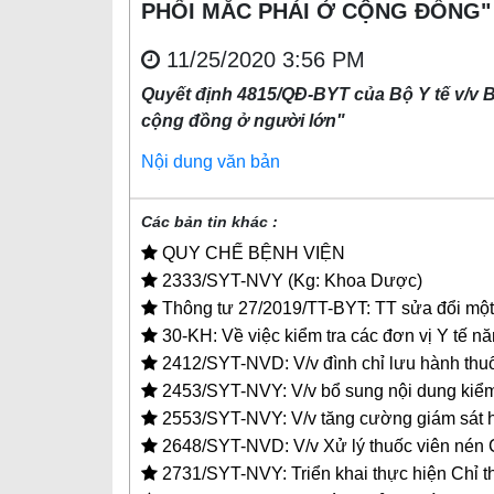
PHỔI MẮC PHẢI Ở CỘNG ĐỒNG"
11/25/2020 3:56 PM
Quyết định 4815/QĐ-BYT của Bộ Y tế v/v Ba
cộng đồng ở người lớn"
Nội dung văn bản
Các bản tin khác :
QUY CHẾ BỆNH VIỆN
2333/SYT-NVY (Kg: Khoa Dược)
Thông tư 27/2019/TT-BYT: TT sửa đổi một
30-KH: Về việc kiểm tra các đơn vị Y tế 
2412/SYT-NVD: V/v đình chỉ lưu hành thuố
2453/SYT-NVY: V/v bổ sung nội dung kiểm
2553/SYT-NVY: V/v tăng cường giám sát h
2648/SYT-NVD: V/v Xử lý thuốc viên nén 
2731/SYT-NVY: Triển khai thực hiện Chỉ t