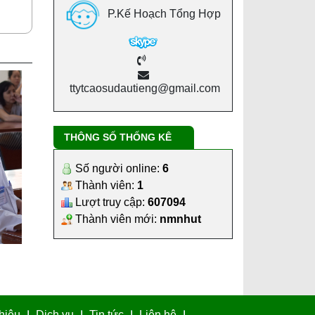
P.Kế Hoạch Tổng Hợp
ttytcaosudautieng@gmail.com
THÔNG SỐ THỐNG KÊ
t
Số người online:
6
Thành viên:
1
Lượt truy cập:
607094
Thành viên mới:
nmnhut
thiệu
Dịch vụ
Tin tức
Liên hệ