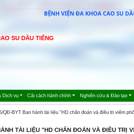
BỆNH VIỆN ĐA KHOA CAO SU DẦU T
CAO SU DẦU TIẾNG
 Dịch vụ
Cải cách hành chính
Nghiên cứu & Đào tạo
/QĐ-BYT Ban hành tài liệu "HD chẩn đoán và điều trị viêm phổ
ÀNH TÀI LIỆU "HD CHẨN ĐOÁN VÀ ĐIỀU TRỊ V