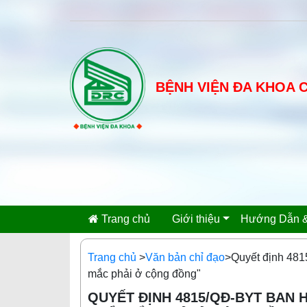
BỆNH VIỆN ĐA KHOA 
Trang chủ
Giới thiệu
Hướng Dẫn &
Trang chủ
>
Văn bản chỉ đạo
>Quyết định 4815
mắc phải ở cộng đồng"
QUYẾT ĐỊNH 4815/QĐ-BYT BAN H